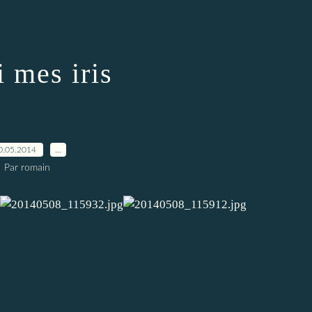
i mes iris
0.05.2014
…
Par romain